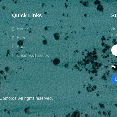
Quick Links
St
Sub
Home
to
Events
About
Business Entities
Fo
Comoros. All rights reserved.