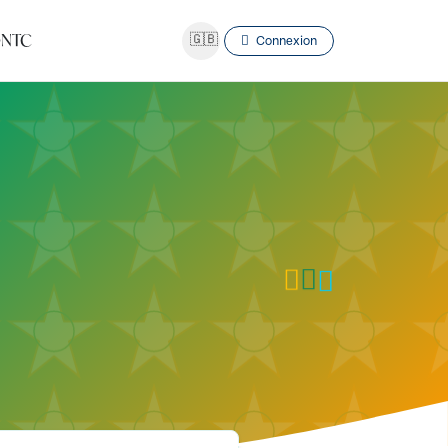
NTC
🇬🇧
Connexion