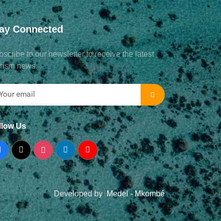
ay Connected
scribe to our newsletter to receive the latest
urism news.
llow Us
Developed by
Medel - Mkombé