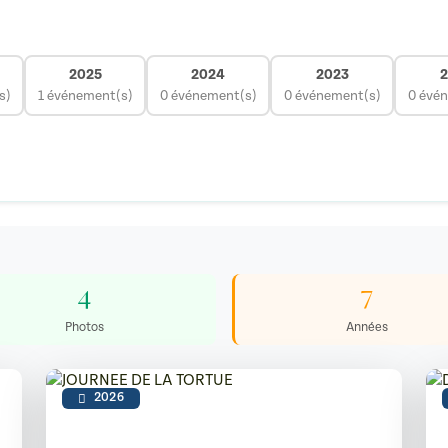
2025
2024
2023
2
s)
1 événement(s)
0 événement(s)
0 événement(s)
0 évé
4
7
Photos
Années
2026