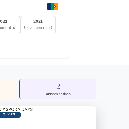
022
2021
nement(s)
0 événement(s)
2
Années actives
2026