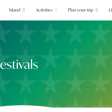
Island
Activities
Plan your trip
O
stivals