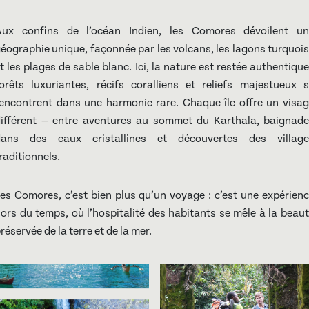
Aux confins de l’océan Indien, les Comores dévoilent un
éographie unique, façonnée par les volcans, les lagons turquoi
t les plages de sable blanc. Ici, la nature est restée authentique
orêts luxuriantes, récifs coralliens et reliefs majestueux 
encontrent dans une harmonie rare. Chaque île offre un visa
ifférent — entre aventures au sommet du Karthala, baignad
dans des eaux cristallines et découvertes des village
raditionnels.
es Comores, c’est bien plus qu’un voyage : c’est une expérien
ors du temps, où l’hospitalité des habitants se mêle à la beau
réservée de la terre et de la mer.