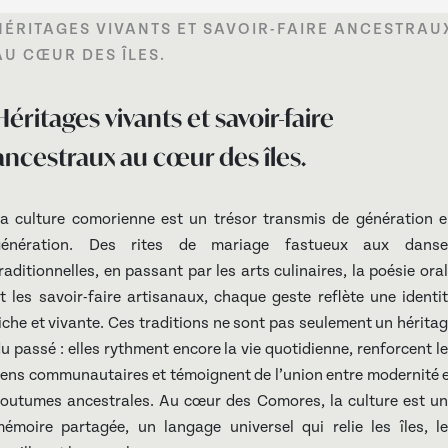
HÉRITAGES VIVANTS ET SAVOIR-FAIRE ANCESTRAU
AU CŒUR DES ÎLES.
Héritages vivants et savoir-faire
ancestraux au cœur des îles.
a culture comorienne est un trésor transmis de génération 
génération. Des rites de mariage fastueux aux danse
raditionnelles, en passant par les arts culinaires, la poésie ora
t les savoir-faire artisanaux, chaque geste reflète une identi
iche et vivante. Ces traditions ne sont pas seulement un hérita
u passé : elles rythment encore la vie quotidienne, renforcent l
iens communautaires et témoignent de l’union entre modernité 
outumes ancestrales. Au cœur des Comores, la culture est u
émoire partagée, un langage universel qui relie les îles, l