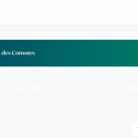
s des Comores
Quick Links
St
Sub
Home
to
Events
About
Business Entities