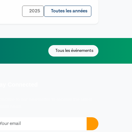
2025
Toutes les années
Tous les événements
ay Connected
scribe to our newsletter to receive the latest
urism news.