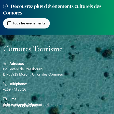
Découvrez plus d'événements culturels des
Comores
Tous les événements
Comores Tourisme
Adresse:
Boulevard de Strasbourg,
B.P : 7719 Moroni, Union des Comores
Téléphone:
+269 773 78 16
Email:
Liens rapides
contact@mail.comorostourism.com