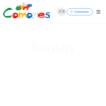
🇫🇷
Connexion
ÎLE
Ngazidja