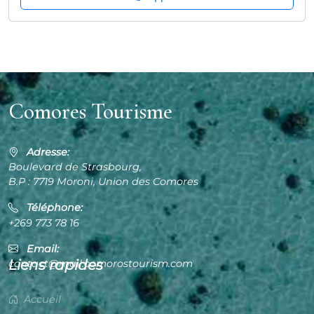
Comores Tourisme
Adresse:
Boulevard de Strasbourg,
B.P : 7719 Moroni, Union des Comores
Téléphone:
+269 773 78 16
Email:
Liens rapides
contact@mail.comorostourism.com
Accueil