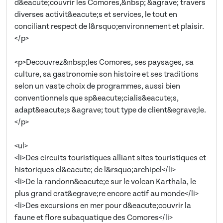
d&eacute;couvrir les Comores,&nbsp; &agrave; travers
diverses activit&eacute;s et services, le tout en
conciliant respect de l&rsquo;environnement et plaisir.
</p>
<p>Decouvrez&nbsp;les Comores, ses paysages, sa
culture, sa gastronomie son histoire et ses traditions
selon un vaste choix de programmes, aussi bien
conventionnels que sp&eacute;cialis&eacute;s,
adapt&eacute;s &agrave; tout type de client&egrave;le.
</p>
<ul>
<li>Des circuits touristiques alliant sites touristiques et
historiques cl&eacute; de l&rsquo;archipel</li>
<li>De la randonn&eacute;e sur le volcan Karthala, le
plus grand crat&egrave;re encore actif au monde</li>
<li>Des excursions en mer pour d&eacute;couvrir la
faune et flore subaquatique des Comores</li>