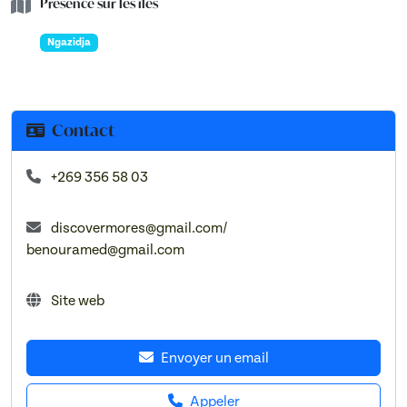
Présence sur les îles
Ngazidja
Contact
+269 356 58 03
discovermores@gmail.com/
benouramed@gmail.com
Site web
Envoyer un email
Appeler