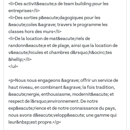
<li>Des activit&eacute;s de team building pour les
entreprises</li>
<li>Des sorties p&eacute;dagogiques pour les
&eacute;coles &agrave; travers le programme les
classes hors des murs</li>
<li>De la location de mat&eacute;riels de
randonn&eacute;e et de plage, ainsi que la location de
v&eacute;hicules et chambres d&rsquo;h&ocirc;tes
&hellip;</li>
</ul>
<p>Nous nous engageons &agrave; offrir un service de
haut niveau, en combinant &agrave; la fois tradition,
&eacute;nergie, enthousiasme, modernit&eacute; et
respect de l&rsquo;environnement. De notre
exp&eacute;rience et de notre connaissance du pays,
nous avons d&eacute;velopp&eacute; une gamme qui
leur&nbsp;est propre.</p>