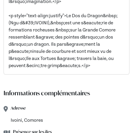
l&rsquo;imagination.</p>
<p style="text-align:justify">Le Dos du Dragon&nbsp;
(Ngu d&#39;IVOINI),&nbsp;est une s&eacute;rie de
formations rocheuses &nbsp;sur la Grande Comore
ressemblant &agrave; des pointes d&rsquo;un dos
d&rsquo;un dragon. Ils pars&egrave;ment la
p&eacute;ninsule de courbure et sont mieux vu de
l&rsquo;Ile aux Tortues &agrave; travers la baie, ou
peuvent &ecirc;tre grimp&eacute;s.</p>
Informations complémentaires
Adresse
Ivoini, Comores
Présence sur les îles