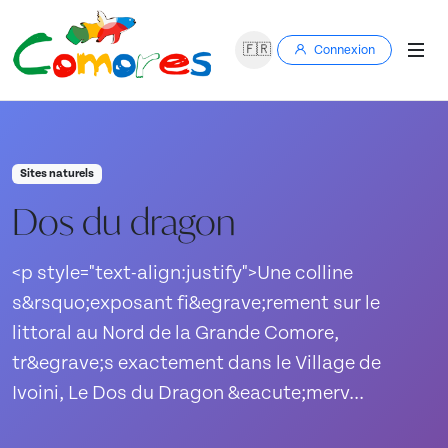
🇫🇷
Connexion
Sites naturels
Dos du dragon
<p style="text-align:justify">Une colline
s&rsquo;exposant fi&egrave;rement sur le
littoral au Nord de la Grande Comore,
tr&egrave;s exactement dans le Village de
Ivoini, Le Dos du Dragon &eacute;merv...