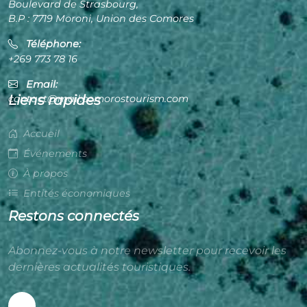
Boulevard de Strasbourg,
B.P : 7719 Moroni, Union des Comores
Téléphone:
+269 773 78 16
Email:
Liens rapides
contact@mail.comorostourism.com
Accueil
Événements
À propos
Entités économiques
Restons connectés
Abonnez-vous à notre newsletter pour recevoir les
dernières actualités touristiques.