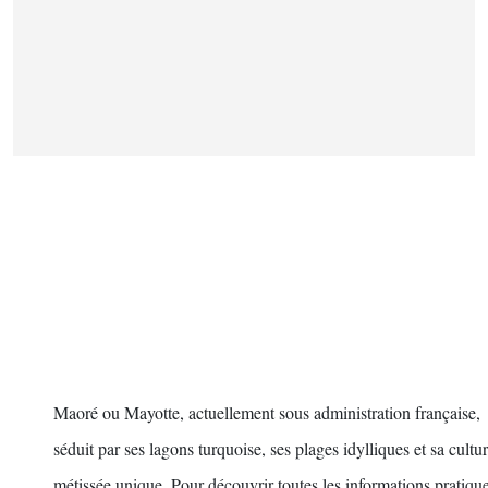
Maoré
L'ÎLE LAGON
Maoré ou Mayotte, actuellement sous administration française,
séduit par ses lagons turquoise, ses plages idylliques et sa cultu
métissée unique. Pour découvrir toutes les informations pratique