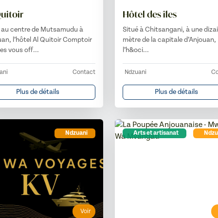
uitoir
Hôtel des îles
é au centre de Mutsamudu à
Situé à Chitsangani, à une diza
an, l’hôtel Al Quitoir Comptoir
mètre de la capitale d’Anjouan,
les vous off...
l’h&oci...
ani
Contact
Ndzuani
Co
Plus de détails
Plus de détails
Ndzuani
Arts et artisanat
Ndzu
Voir