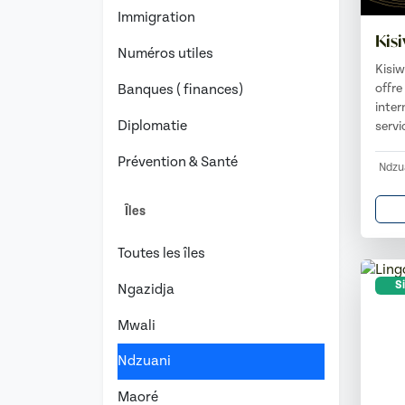
Immigration
Kis
Numéros utiles
Kisiw
offre
Banques ( finances)
inter
Diplomatie
servi
Prévention & Santé
Ndzu
Îles
Toutes les îles
Si
Ngazidja
Mwali
Ndzuani
Maoré