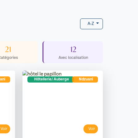
A-Z
21
12
Catégories
Avec localisation
ani
Hôtellerie/ Auberge
Ndzuani
Voir
Voir