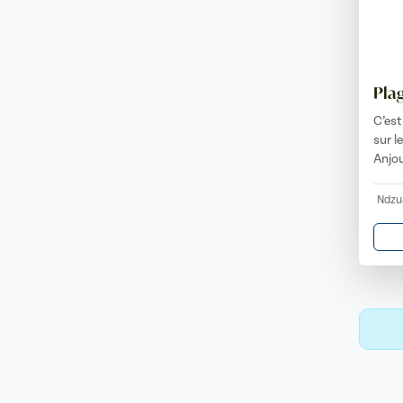
Pla
C’est
sur l
Anjou
Ndzu