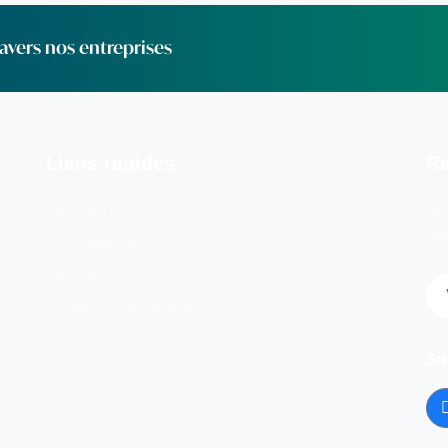
vers nos entreprises
Liens rapides
Re
Accueil
Abo
der
Événements
À propos
Entités économiques
Su