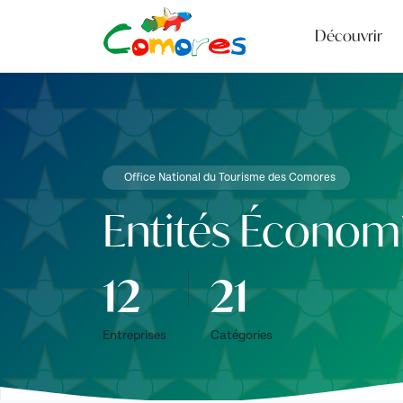
Découvrir
Office National du Tourisme des Comores
Entités Économ
12
21
Entreprises
Catégories