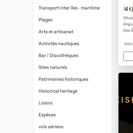
Al Q
Transport inter îles - maritime
Situ
Plages
Anjou
Des î
Arts et artisanat
Activités nautiques
Ndzu
Bar / Discothèques
Sites naturels
Patrimoines historiques
Historical heritage
Loisirs
Espèces
vols aériens