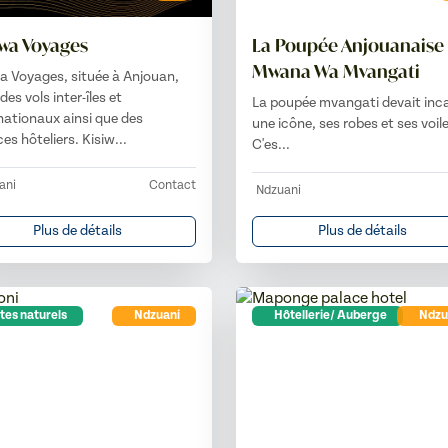
iwa Voyages
La Poupée Anjouanaise 
Mwana Wa Mvangati
a Voyages, située à Anjouan,
 des vols inter-îles et
La poupée mvangati devait inc
nationaux ainsi que des
une icône, ses robes et ses voil
ces hôteliers. Kisiw...
C'es...
ani
Contact
Ndzuani
Plus de détails
Plus de détails
tes naturels
Ndzuani
Hôtellerie/ Auberge
Ndzu