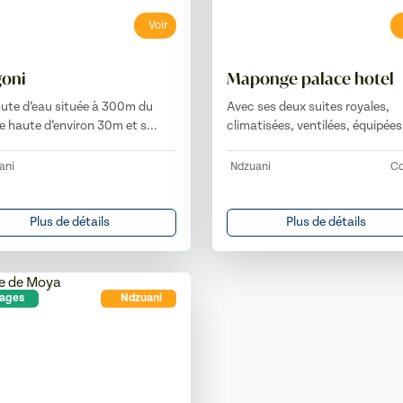
Voir
goni
Maponge palace hotel
ute d’eau située à 300m du
Avec ses deux suites royales,
ge haute d’environ 30m et s...
climatisées, ventilées, équipées 
ani
Ndzuani
Co
Plus de détails
Plus de détails
lages
Ndzuani