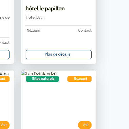
hôtel le papillon
ine de
Hotel Le ...
Ndzuani
Contact
ntact
Plus de détails
ani
Sites naturels
Ndzuani
Voir
Voir