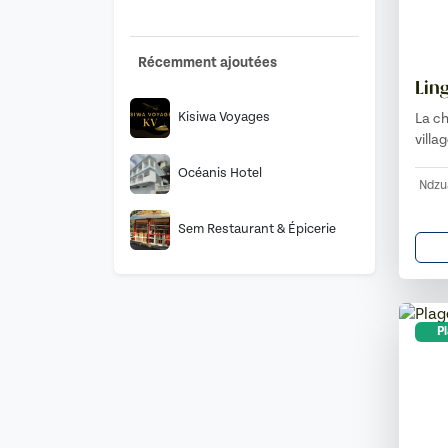
Récemment ajoutées
Lin
Kisiwa Voyages
La ch
villa
Océanis Hotel
Ndzu
Sem Restaurant & Épicerie
P