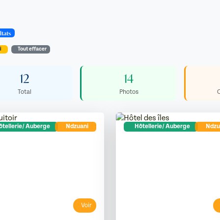
ltats
i
Tout effacer
12
14
Total
Photos
tellerie/ Auberge
Ndzuani
Hôtellerie/ Auberge
Ndzu
Voir