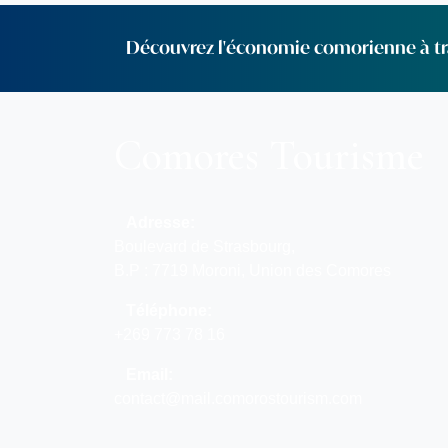
Découvrez l'économie comorienne à tra
Comores Tourisme
Adresse:
Boulevard de Strasbourg,
B.P : 7719 Moroni, Union des Comores
Téléphone:
+269 773 78 16
Email:
contact@mail.comorostourism.com