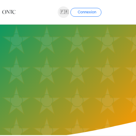
ONTC
🇫🇷
Connexion