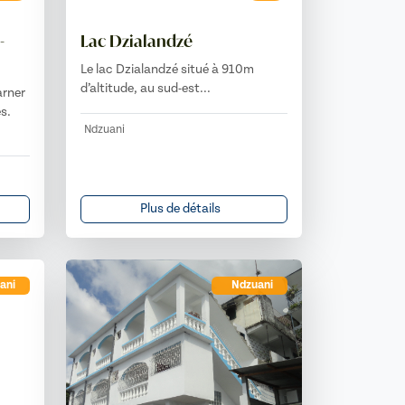
-
Lac Dzialandzé
Le lac Dzialandzé situé à 910m
d’altitude, au sud-est...
arner
es.
Ndzuani
Plus de détails
ani
Ndzuani