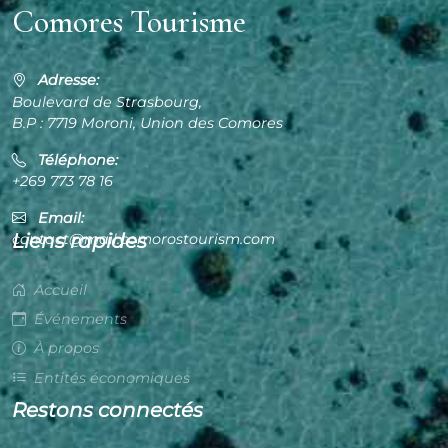
Comores Tourisme
Adresse:
Boulevard de Strasbourg,
B.P : 7719 Moroni, Union des Comores
Téléphone:
+269 773 78 16
Email:
Liens rapides
contact@mail.comorostourism.com
Accueil
Événements
À propos
Entités économiques
Restons connectés