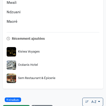
Mwali
Ndzuani
Maoré
Récemment ajoutées
Kisiwa Voyages
Océanis Hotel
Sem Restaurant & Épicerie
11 résultats
A-Z