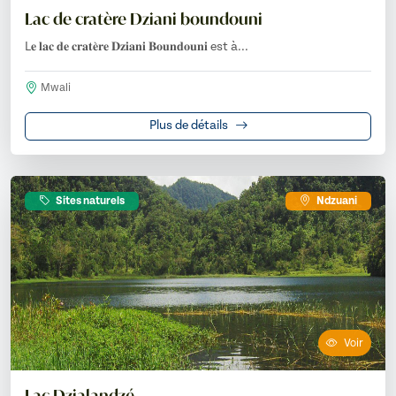
Lac de cratère Dziani boundouni
L𝐞 𝐥𝐚𝐜 𝐝𝐞 𝐜𝐫𝐚𝐭𝐞̀𝐫𝐞 𝐃𝐳𝐢𝐚𝐧𝐢 𝐁𝐨𝐮𝐧𝐝𝐨𝐮𝐧𝐢 est à...
Mwali
Plus de détails
Sites naturels
Ndzuani
Voir
Lac Dzialandzé