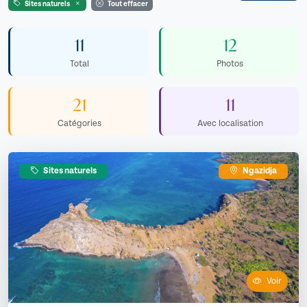
Sites naturels
Tout effacer
11
12
Total
Photos
21
11
Catégories
Avec localisation
Sites naturels
Ngazidja
Voir